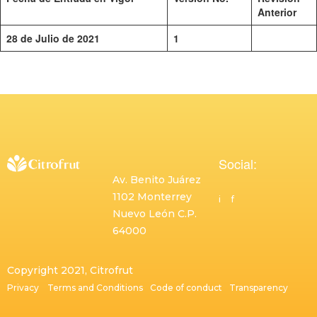
Anterior
28 de Julio de 2021
1
Social:
Av. Benito Juárez
1102 Monterrey
i
f
Nuevo León C.P.
64000
Copyright 2021, Citrofrut
Privacy
Terms and Conditions
Code of conduct
Transparency